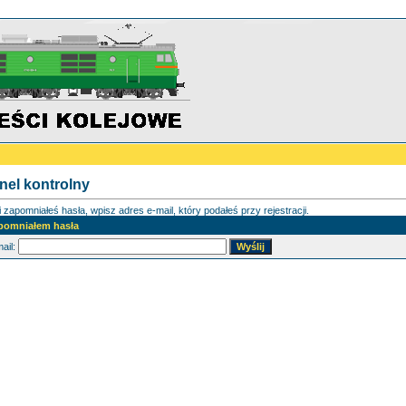
nel kontrolny
i zapomniałeś hasła, wpisz adres e-mail, który podałeś przy rejestracji.
pomniałem hasła
ail: