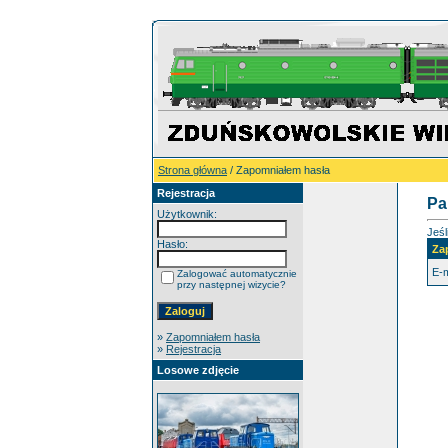
Strona główna
/ Zapomniałem hasła
Rejestracja
Pa
Użytkownik:
Jeśl
Hasło:
Za
E-m
Zalogować automatycznie
przy następnej wizycie?
»
Zapomniałem hasła
»
Rejestracja
Losowe zdjęcie