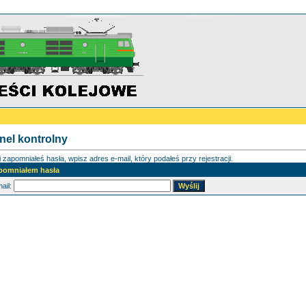
nel kontrolny
i zapomniałeś hasła, wpisz adres e-mail, który podałeś przy rejestracji.
pomniałem hasła
ail: