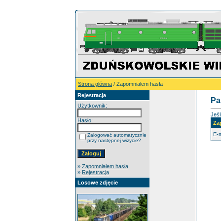
Strona główna
/ Zapomniałem hasła
Rejestracja
Pa
Użytkownik:
Jeśl
Hasło:
Za
E-m
Zalogować automatycznie
przy następnej wizycie?
»
Zapomniałem hasła
»
Rejestracja
Losowe zdjęcie