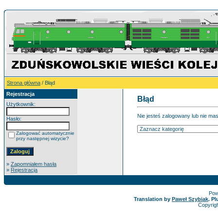
Strona główna
/ Błąd
Rejestracja
Błąd
Użytkownik:
Nie jesteś zalogowany lub nie ma
Hasło:
Zalogować automatycznie
przy następnej wizycie?
»
Zapomniałem hasła
»
Rejestracja
Pow
Translation by
Paweł Szybiak
. P
Copyrig