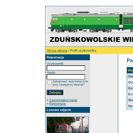
Strona główna
/ Profil użytkownika
Rejestracja
Pa
Użytkownik:
Pr
Hasło:
Da
Zalogować automatycznie
Os
przy następnej wizycie?
Ko
E-m
»
Zapomniałem hasła
St
»
Rejestracja
Nu
Losowe zdjęcie