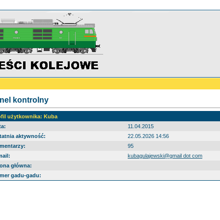
nel kontrolny
ofil użytkownika: Kuba
ta:
11.04.2015
tatnia aktywność:
22.05.2026 14:56
mentarzy:
95
ail:
kubagulajewski@gmail dot com
rona główna:
mer gadu-gadu: