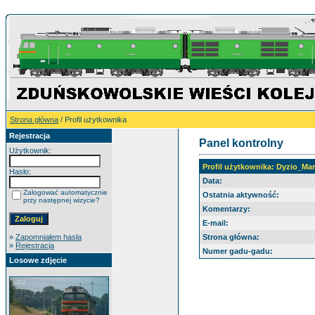
Strona główna
/ Profil użytkownika
Rejestracja
Panel kontrolny
Użytkownik:
Profil użytkownika: Dyzio_Mar
Hasło:
Data:
Zalogować automatycznie
Ostatnia aktywność:
przy następnej wizycie?
Komentarzy:
E-mail:
»
Zapomniałem hasła
Strona główna:
»
Rejestracja
Numer gadu-gadu:
Losowe zdjęcie