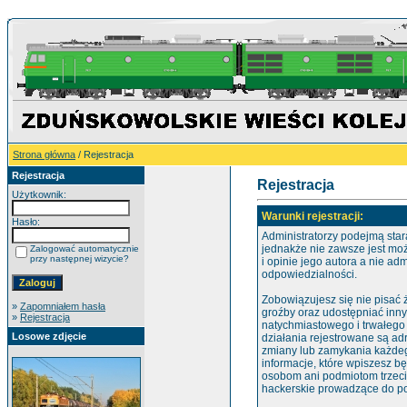
Strona główna
/ Rejestracja
Rejestracja
Rejestracja
Użytkownik:
Warunki rejestracji:
Hasło:
Administratorzy podejmą star
jednakże nie zawsze jest mo
Zalogować automatycznie
przy następnej wizycie?
i opinie jego autora a nie ad
odpowiedzialności.
Zobowiązujesz się nie pisać
»
Zapomniałem hasła
groźby oraz udostępniać inn
»
Rejestracja
natychmiastowego i trwałego
Losowe zdjęcie
działania rejestrowane są ad
zmiany lub zamykania każdego
informacje, które wpiszesz 
osobom ani podmiotom trzeci
hackerskie prowadzące do po