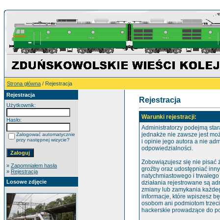
Strona główna
/ Rejestracja
Rejestracja
Rejestracja
Użytkownik:
Warunki rejestracji:
Hasło:
Administratorzy podejmą star
jednakże nie zawsze jest mo
Zalogować automatycznie
przy następnej wizycie?
i opinie jego autora a nie ad
odpowiedzialności.
Zobowiązujesz się nie pisać
»
Zapomniałem hasła
groźby oraz udostępniać inn
»
Rejestracja
natychmiastowego i trwałego
Losowe zdjęcie
działania rejestrowane są ad
zmiany lub zamykania każdego
informacje, które wpiszesz 
osobom ani podmiotom trzeci
hackerskie prowadzące do po