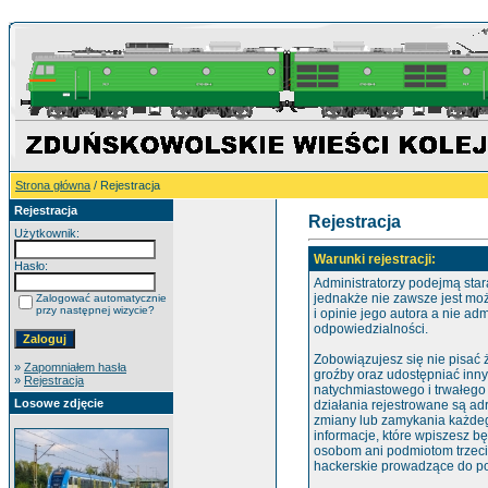
Strona główna
/ Rejestracja
Rejestracja
Rejestracja
Użytkownik:
Warunki rejestracji:
Hasło:
Administratorzy podejmą star
jednakże nie zawsze jest mo
Zalogować automatycznie
przy następnej wizycie?
i opinie jego autora a nie ad
odpowiedzialności.
Zobowiązujesz się nie pisać
»
Zapomniałem hasła
groźby oraz udostępniać inn
»
Rejestracja
natychmiastowego i trwałego
Losowe zdjęcie
działania rejestrowane są ad
zmiany lub zamykania każdego
informacje, które wpiszesz 
osobom ani podmiotom trzeci
hackerskie prowadzące do po