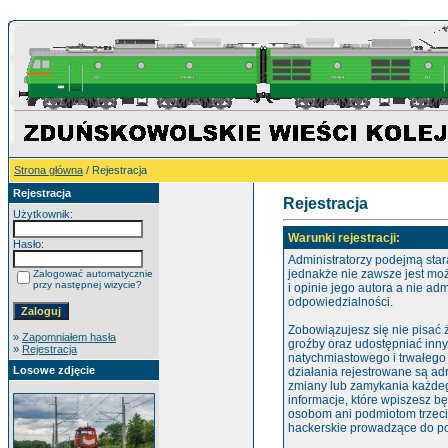
Strona główna
/ Rejestracja
Rejestracja
Rejestracja
Użytkownik:
Warunki rejestracji:
Hasło:
Administratorzy podejmą star
jednakże nie zawsze jest mo
Zalogować automatycznie
przy następnej wizycie?
i opinie jego autora a nie ad
odpowiedzialności.
Zobowiązujesz się nie pisać
»
Zapomniałem hasła
groźby oraz udostępniać inn
»
Rejestracja
natychmiastowego i trwałego
Losowe zdjęcie
działania rejestrowane są ad
zmiany lub zamykania każdego
informacje, które wpiszesz 
osobom ani podmiotom trzeci
hackerskie prowadzące do po