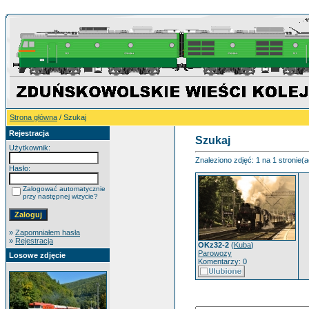
Strona główna
/ Szukaj
Rejestracja
Szukaj
Użytkownik:
Znaleziono zdjęć: 1 na 1 stronie(a
Hasło:
Zalogować automatycznie
przy następnej wizycie?
»
Zapomniałem hasła
»
Rejestracja
OKz32-2
(
Kuba
)
Parowozy
Losowe zdjęcie
Komentarzy: 0