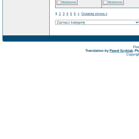
1
2
3
4
5
6
»
Ostatnia strona »
Pow
Translation by
Paweł Szybiak
. P
Copyrig