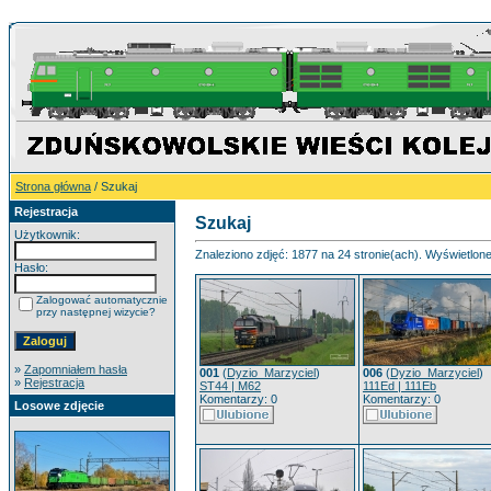
Strona główna
/ Szukaj
Rejestracja
Szukaj
Użytkownik:
Znaleziono zdjęć: 1877 na 24 stronie(ach). Wyświetlone 
Hasło:
Zalogować automatycznie
przy następnej wizycie?
»
Zapomniałem hasła
001
(
Dyzio_Marzyciel
)
006
(
Dyzio_Marzyciel
)
»
Rejestracja
ST44 | M62
111Ed | 111Eb
Komentarzy: 0
Komentarzy: 0
Losowe zdjęcie