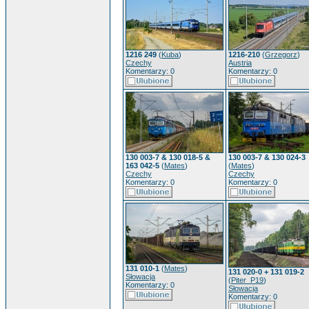
1216 249
(
Kuba
)
1216-210
(
Grzegorz
)
Czechy
Austria
Komentarzy: 0
Komentarzy: 0
130 003-7 & 130 018-5 &
130 003-7 & 130 024-3
163 042-5
(
Mates
)
(
Mates
)
Czechy
Czechy
Komentarzy: 0
Komentarzy: 0
131 010-1
(
Mates
)
131 020-0 + 131 019-2
Słowacja
(
Piter_P19
)
Komentarzy: 0
Słowacja
Komentarzy: 0