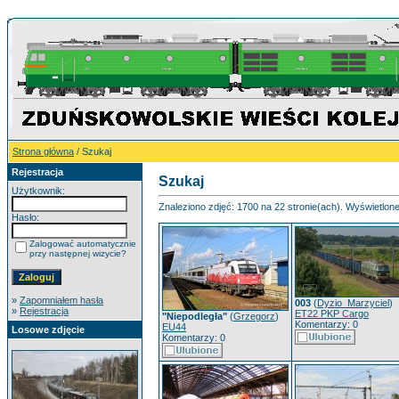
Strona główna
/ Szukaj
Rejestracja
Szukaj
Użytkownik:
Znaleziono zdjęć: 1700 na 22 stronie(ach). Wyświetlone 
Hasło:
Zalogować automatycznie
przy następnej wizycie?
»
Zapomniałem hasła
003
(
Dyzio_Marzyciel
)
»
Rejestracja
ET22 PKP Cargo
"Niepodległa"
(
Grzegorz
)
Komentarzy: 0
EU44
Losowe zdjęcie
Komentarzy: 0