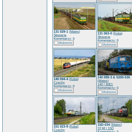
131 029-1
(
Mates
)
131 063-0
(
Kuba
)
Słowacja
Słowacja
Komentarzy: 0
Komentarzy: 0
140 099-3 & S200-530
140 094-4
(
Kuba
)
(
Mates
)
Czechy
140 | 30E1
Komentarzy: 0
Komentarzy: 0
15D-034
(
Mates
)
151 023-9
(
Kuba
)
ST48 | 15D
Czechy
Komentarzy: 0