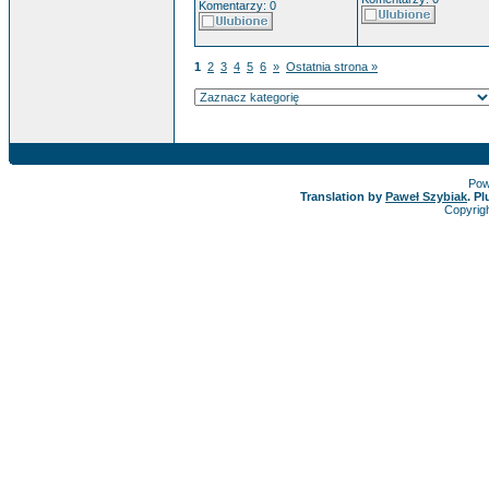
Komentarzy: 0
1
2
3
4
5
6
»
Ostatnia strona »
Pow
Translation by
Paweł Szybiak
. P
Copyrig