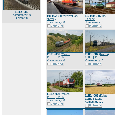
111Ed-080
Komentarzy: 0
101 092-5
(
krzysztofkce
)
110 030-3
(
Kuba
)
Izolator88
Niemcy
Czechy
Komentarzy: 0
Komentarzy: 0
111Ed-002
(
Mates
)
111Ed-002
(
Mates
)
111Ed | 111Eb
111Ed | 111Eb
Komentarzy: 0
Komentarzy: 0
111Ed-004
(
Mates
)
111Ed-007
(
Kuba
)
111Ed | 111Eb
111Ed | 111Eb
Komentarzy: 0
Komentarzy: 0