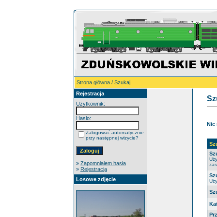
Strona główna
/ Szukaj
Rejestracja
Sz
Użytkownik:
Hasło:
Nic
Zalogować automatycznie
przy następnej wizycie?
Sz
Sz
Uży
»
Zapomniałem hasła
zas
»
Rejestracja
Sz
Losowe zdjęcie
Uży
Sz
Ka
Pr