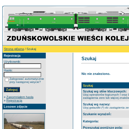
Strona główna
/ Szukaj
Rejestracja
Szukaj
Użytkownik:
Hasło:
Nic nie znaleziono.
Zalogować automatycznie
przy następnej wizycie?
Szukaj
Szukaj wg słów kluczowych:
Użyj operatorów logicznych I oraz 
»
Zapomniałem hasła
zastąpienia zero lub więcej znaków
»
Rejestracja
Szukaj wg nazwy:
Losowe zdjęcie
Użyj gwiazdki (*) do zastąpienia ze
Szukanie wyrażeń:
Kategoria:
Przeszukaj poniższe pola: