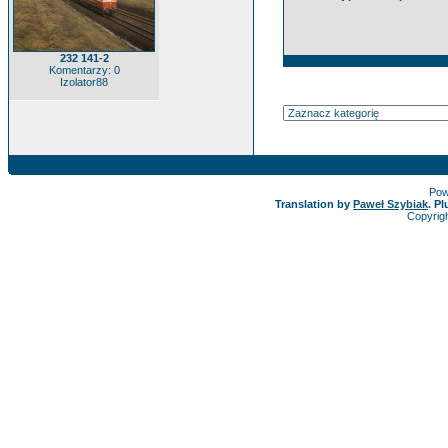
232 141-2
Komentarzy: 0
Izolator88
Pow
Translation by
Paweł Szybiak
. P
Copyrig