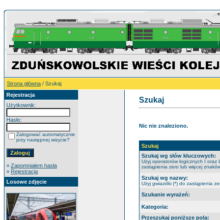
Strona główna
/ Szukaj
Rejestracja
Szukaj
Użytkownik:
Hasło:
Nic nie znaleziono.
Zalogować automatycznie
przy następnej wizycie?
Szukaj
Szukaj wg słów kluczowych:
Użyj operatorów logicznych I oraz 
»
Zapomniałem hasła
zastąpienia zero lub więcej znaków
»
Rejestracja
Szukaj wg nazwy:
Losowe zdjęcie
Użyj gwiazdki (*) do zastąpienia ze
Szukanie wyrażeń:
Kategoria:
Przeszukaj poniższe pola: