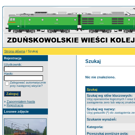
Strona główna
/ Szukaj
Rejestracja
Szukaj
Użytkownik:
Hasło:
Nic nie znaleziono.
Zalogować automatycznie
przy następnej wizycie?
Szukaj
Szukaj wg słów kluczowych:
Użyj operatorów logicznych I oraz 
»
Zapomniałem hasła
zastąpienia zero lub więcej znaków
»
Rejestracja
Szukaj wg nazwy:
Losowe zdjęcie
Użyj gwiazdki (*) do zastąpienia ze
Szukanie wyrażeń:
Kategoria:
Przeszukaj poniższe pola: