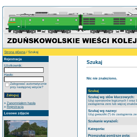
Strona główna
/ Szukaj
Rejestracja
Szukaj
Użytkownik:
Hasło:
Nic nie znaleziono.
Zalogować automatycznie
przy następnej wizycie?
Szukaj
Szukaj wg słów kluczowych:
Użyj operatorów logicznych I oraz 
»
Zapomniałem hasła
zastąpienia zero lub więcej znaków
»
Rejestracja
Szukaj wg nazwy:
Losowe zdjęcie
Użyj gwiazdki (*) do zastąpienia ze
Szukanie wyrażeń:
Kategoria:
Przeszukaj poniższe pola: