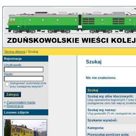
Strona główna
/ Szukaj
Rejestracja
Szukaj
Użytkownik:
Hasło:
Nic nie znaleziono.
Zalogować automatycznie
przy następnej wizycie?
Szukaj
Szukaj wg słów kluczowych:
Użyj operatorów logicznych I oraz 
»
Zapomniałem hasła
zastąpienia zero lub więcej znaków
»
Rejestracja
Szukaj wg nazwy:
Losowe zdjęcie
Użyj gwiazdki (*) do zastąpienia ze
Szukanie wyrażeń:
Kategoria:
Przeszukaj poniższe pola: