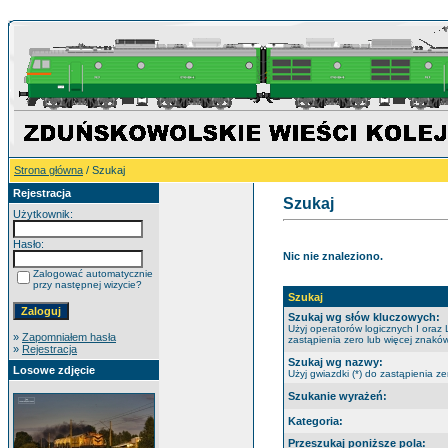
Strona główna
/ Szukaj
Rejestracja
Szukaj
Użytkownik:
Hasło:
Nic nie znaleziono.
Zalogować automatycznie
przy następnej wizycie?
Szukaj
Szukaj wg słów kluczowych:
Użyj operatorów logicznych I oraz 
»
Zapomniałem hasła
zastąpienia zero lub więcej znaków
»
Rejestracja
Szukaj wg nazwy:
Losowe zdjęcie
Użyj gwiazdki (*) do zastąpienia ze
Szukanie wyrażeń:
Kategoria:
Przeszukaj poniższe pola: