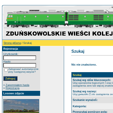
Strona główna
/ Szukaj
Rejestracja
Szukaj
Użytkownik:
Hasło:
Nic nie znaleziono.
Zalogować automatycznie
przy następnej wizycie?
Szukaj
Szukaj wg słów kluczowych:
Użyj operatorów logicznych I oraz 
»
Zapomniałem hasła
zastąpienia zero lub więcej znaków
»
Rejestracja
Szukaj wg nazwy:
Losowe zdjęcie
Użyj gwiazdki (*) do zastąpienia ze
Szukanie wyrażeń:
Kategoria:
Przeszukaj poniższe pola: