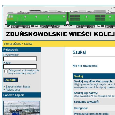
Strona główna
/ Szukaj
Rejestracja
Szukaj
Użytkownik:
Hasło:
Nic nie znaleziono.
Zalogować automatycznie
przy następnej wizycie?
Szukaj
Szukaj wg słów kluczowych:
Użyj operatorów logicznych I oraz 
»
Zapomniałem hasła
zastąpienia zero lub więcej znaków
»
Rejestracja
Szukaj wg nazwy:
Losowe zdjęcie
Użyj gwiazdki (*) do zastąpienia ze
Szukanie wyrażeń:
Kategoria:
Przeszukaj poniższe pola: