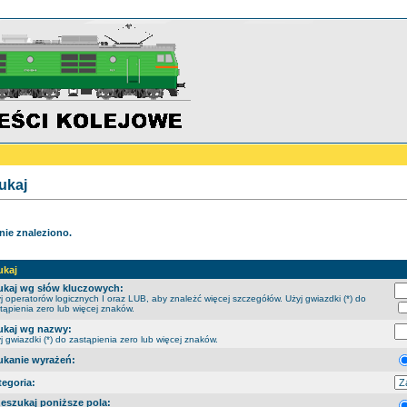
ukaj
 nie znaleziono.
ukaj
ukaj wg słów kluczowych:
j operatorów logicznych I oraz LUB, aby znależć więcej szczegółów. Użyj gwiazdki (*) do
tąpienia zero lub więcej znaków.
ukaj wg nazwy:
j gwiazdki (*) do zastąpienia zero lub więcej znaków.
ukanie wyrażeń:
tegoria:
zeszukaj poniższe pola: