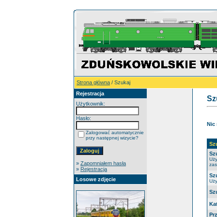
Strona główna
/ Szukaj
Rejestracja
Sz
Użytkownik:
Hasło:
Nic
Zalogować automatycznie
przy następnej wizycie?
Sz
Sz
Uży
»
Zapomniałem hasła
zas
»
Rejestracja
Sz
Losowe zdjęcie
Uży
Sz
Ka
Pr