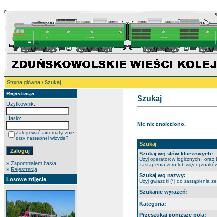
Strona główna
/ Szukaj
Rejestracja
Szukaj
Użytkownik:
Hasło:
Nic nie znaleziono.
Zalogować automatycznie
przy następnej wizycie?
Szukaj
Szukaj wg słów kluczowych:
Użyj operatorów logicznych I oraz 
»
Zapomniałem hasła
zastąpienia zero lub więcej znaków
»
Rejestracja
Szukaj wg nazwy:
Losowe zdjęcie
Użyj gwiazdki (*) do zastąpienia ze
Szukanie wyrażeń:
Kategoria:
Przeszukaj poniższe pola: