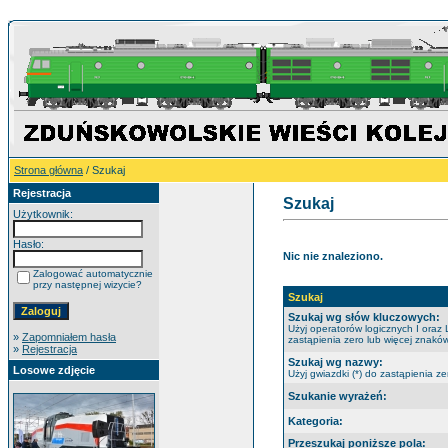
Strona główna
/ Szukaj
Rejestracja
Szukaj
Użytkownik:
Hasło:
Nic nie znaleziono.
Zalogować automatycznie
przy następnej wizycie?
Szukaj
Szukaj wg słów kluczowych:
Użyj operatorów logicznych I oraz 
»
Zapomniałem hasła
zastąpienia zero lub więcej znaków
»
Rejestracja
Szukaj wg nazwy:
Losowe zdjęcie
Użyj gwiazdki (*) do zastąpienia ze
Szukanie wyrażeń:
Kategoria:
Przeszukaj poniższe pola: