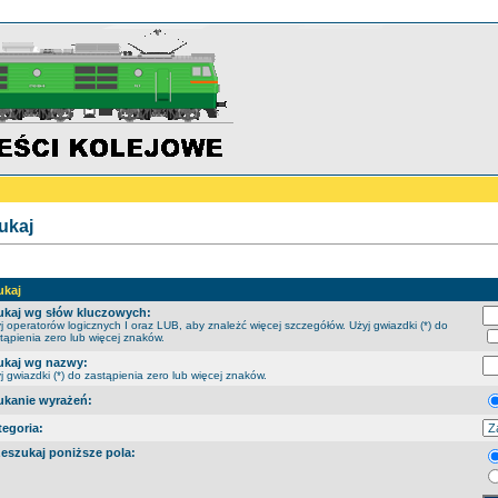
ukaj
ukaj
ukaj wg słów kluczowych:
j operatorów logicznych I oraz LUB, aby znależć więcej szczegółów. Użyj gwiazdki (*) do
tąpienia zero lub więcej znaków.
ukaj wg nazwy:
j gwiazdki (*) do zastąpienia zero lub więcej znaków.
ukanie wyrażeń:
tegoria:
zeszukaj poniższe pola: