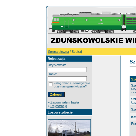
Strona główna
/ Szukaj
Rejestracja
Sz
Użytkownik:
Hasło:
Sz
Zalogować automatycznie
Sz
przy następnej wizycie?
Uży
zas
Sz
»
Zapomniałem hasła
Uży
»
Rejestracja
Sz
Losowe zdjęcie
Ka
Pr