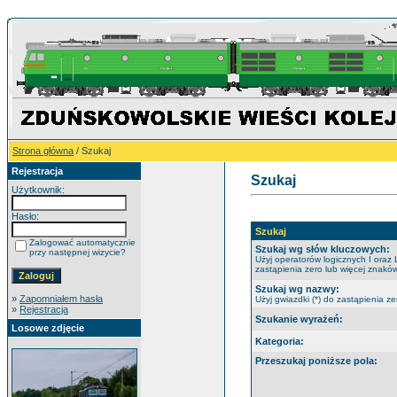
Strona główna
/ Szukaj
Rejestracja
Szukaj
Użytkownik:
Hasło:
Szukaj
Zalogować automatycznie
Szukaj wg słów kluczowych:
przy następnej wizycie?
Użyj operatorów logicznych I oraz 
zastąpienia zero lub więcej znaków
Szukaj wg nazwy:
»
Zapomniałem hasła
Użyj gwiazdki (*) do zastąpienia ze
»
Rejestracja
Szukanie wyrażeń:
Losowe zdjęcie
Kategoria:
Przeszukaj poniższe pola: