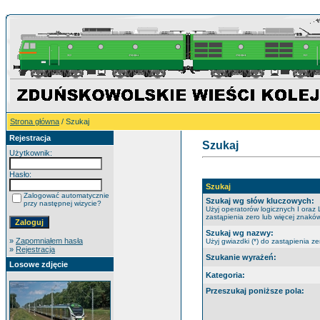
Strona główna
/ Szukaj
Rejestracja
Szukaj
Użytkownik:
Hasło:
Szukaj
Zalogować automatycznie
Szukaj wg słów kluczowych:
przy następnej wizycie?
Użyj operatorów logicznych I oraz 
zastąpienia zero lub więcej znaków
Szukaj wg nazwy:
»
Zapomniałem hasła
Użyj gwiazdki (*) do zastąpienia ze
»
Rejestracja
Szukanie wyrażeń:
Losowe zdjęcie
Kategoria:
Przeszukaj poniższe pola: