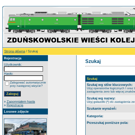
Strona główna
/ Szukaj
Rejestracja
Szukaj
Użytkownik:
Hasło:
Szukaj
Zalogować automatycznie
Szukaj wg słów kluczowych:
przy następnej wizycie?
Użyj operatorów logicznych I oraz 
zastąpienia zero lub więcej znaków
Szukaj wg nazwy:
»
Zapomniałem hasła
Użyj gwiazdki (*) do zastąpienia ze
»
Rejestracja
Szukanie wyrażeń:
Losowe zdjęcie
Kategoria:
Przeszukaj poniższe pola: