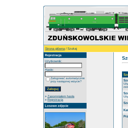
Strona główna
/ Szukaj
Rejestracja
Sz
Użytkownik:
Hasło:
Sz
Zalogować automatycznie
Sz
przy następnej wizycie?
Uży
zas
Sz
»
Zapomniałem hasła
Uży
»
Rejestracja
Sz
Losowe zdjęcie
Ka
Pr