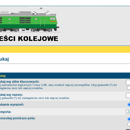
ukaj
ukaj
ukaj wg słów kluczowych:
j operatorów logicznych I oraz LUB, aby znależć więcej szczegółów. Użyj gwiazdki (*) do
tąpienia zero lub więcej znaków.
ukaj wg nazwy:
j gwiazdki (*) do zastąpienia zero lub więcej znaków.
ukanie wyrażeń:
tegoria:
zeszukaj poniższe pola: