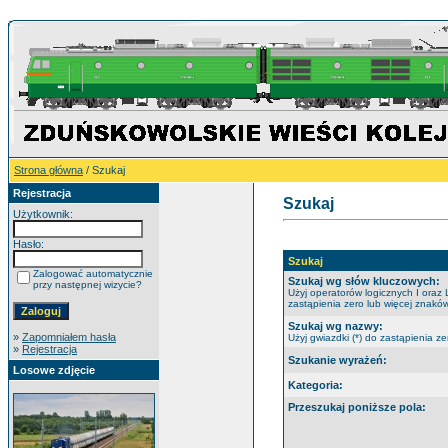
Strona główna
/ Szukaj
Rejestracja
Szukaj
Użytkownik:
Hasło:
Szukaj
Zalogować automatycznie
Szukaj wg słów kluczowych:
przy następnej wizycie?
Użyj operatorów logicznych I oraz 
zastąpienia zero lub więcej znaków
Szukaj wg nazwy:
»
Zapomniałem hasła
Użyj gwiazdki (*) do zastąpienia ze
»
Rejestracja
Szukanie wyrażeń:
Losowe zdjęcie
Kategoria:
Przeszukaj poniższe pola: