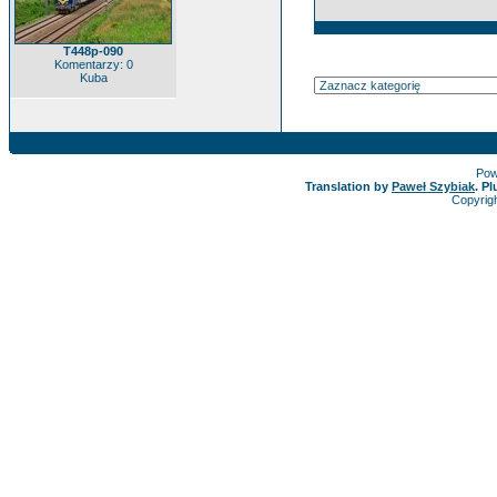
T448p-090
Komentarzy: 0
Kuba
Pow
Translation by
Paweł Szybiak
. P
Copyrig