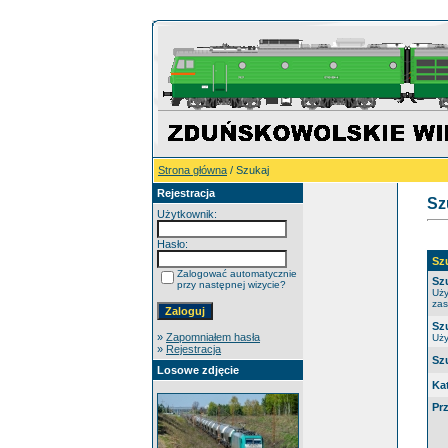
Strona główna
/ Szukaj
Rejestracja
Sz
Użytkownik:
Hasło:
Sz
Zalogować automatycznie
Sz
przy następnej wizycie?
Uży
zas
Sz
»
Zapomniałem hasła
Uży
»
Rejestracja
Sz
Losowe zdjęcie
Ka
Pr