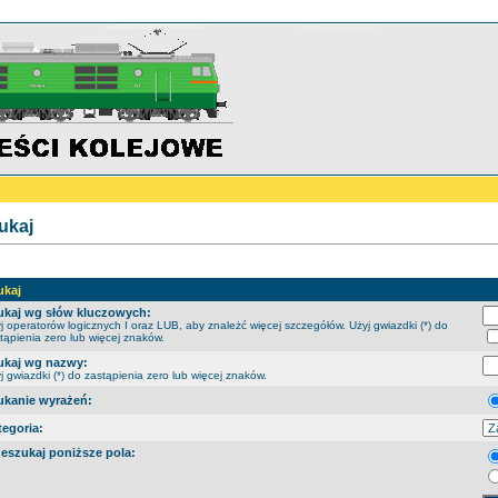
ukaj
ukaj
ukaj wg słów kluczowych:
j operatorów logicznych I oraz LUB, aby znależć więcej szczegółów. Użyj gwiazdki (*) do
tąpienia zero lub więcej znaków.
ukaj wg nazwy:
j gwiazdki (*) do zastąpienia zero lub więcej znaków.
ukanie wyrażeń:
tegoria:
zeszukaj poniższe pola: