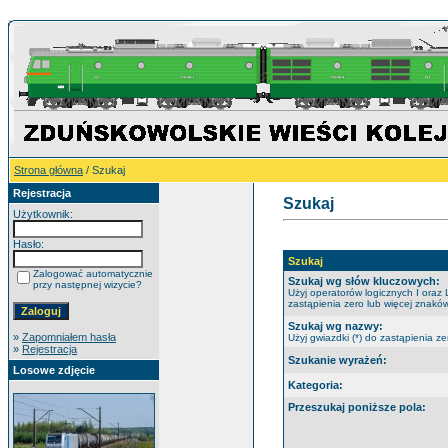
Strona główna
/ Szukaj
Rejestracja
Szukaj
Użytkownik:
Hasło:
Szukaj
Zalogować automatycznie
Szukaj wg słów kluczowych:
przy następnej wizycie?
Użyj operatorów logicznych I oraz 
zastąpienia zero lub więcej znaków
Szukaj wg nazwy:
»
Zapomniałem hasła
Użyj gwiazdki (*) do zastąpienia ze
»
Rejestracja
Szukanie wyrażeń:
Losowe zdjęcie
Kategoria:
Przeszukaj poniższe pola: