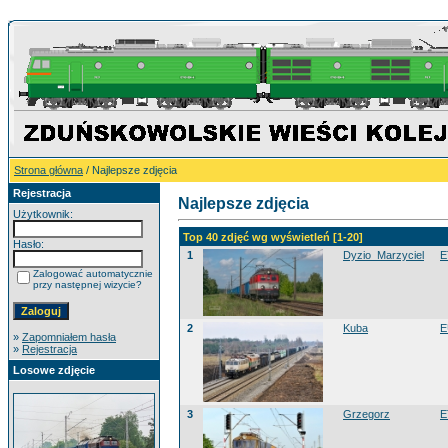
Strona główna
/ Najlepsze zdjęcia
Rejestracja
Najlepsze zdjęcia
Użytkownik:
Top 40 zdjęć wg wyświetleń [1-20]
Hasło:
1
Dyzio_Marzyciel
E
Zalogować automatycznie
przy następnej wizycie?
2
Kuba
E
»
Zapomniałem hasła
»
Rejestracja
Losowe zdjęcie
3
Grzegorz
E