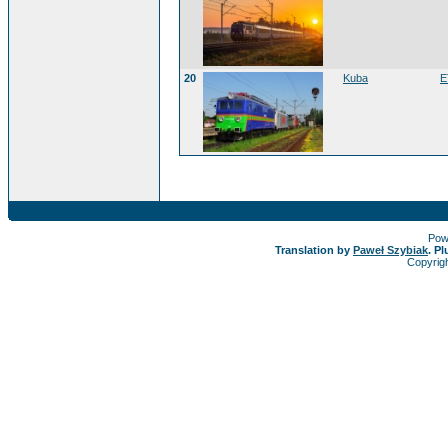
20
Kuba
E
Pow
Translation by
Paweł Szybiak
. P
Copyrig