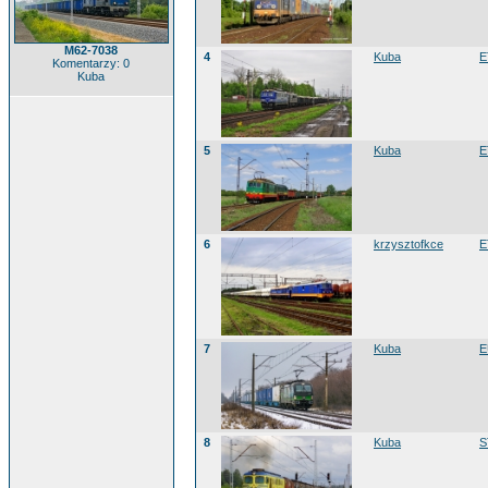
M62-7038
4
Kuba
E
Komentarzy: 0
Kuba
5
Kuba
E
6
krzysztofkce
E
7
Kuba
E
8
Kuba
S