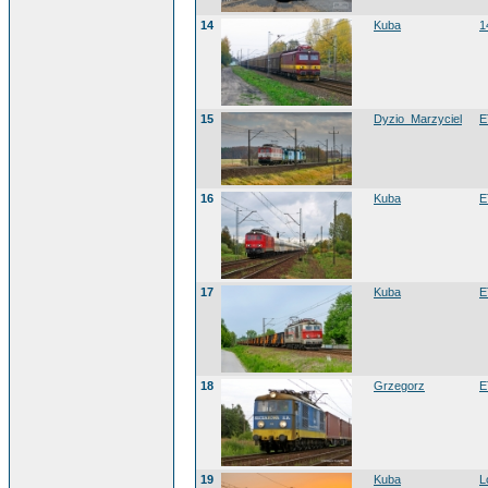
14
Kuba
1
15
Dyzio_Marzyciel
E
16
Kuba
E
17
Kuba
E
18
Grzegorz
E
19
Kuba
L