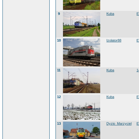
9
Kuba
E
10
Izolator88
E
11
Kuba
1
12
Kuba
E
13
Dyzio_Marzyciel
E