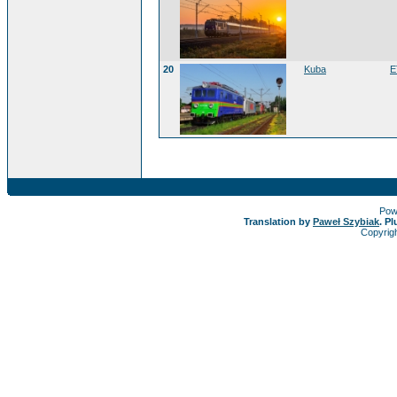
20
Kuba
E
Pow
Translation by
Paweł Szybiak
. P
Copyrig