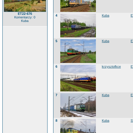
ET22-676
4
Kuba
E
Komentarzy: 0
Kuba
5
Kuba
E
6
krzysztofkce
E
7
Kuba
E
8
Kuba
S