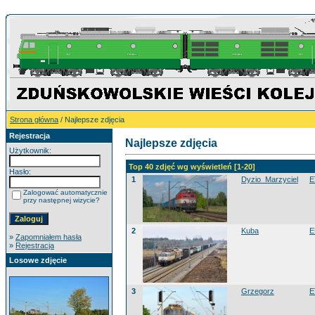
Strona główna
/ Najlepsze zdjęcia
Rejestracja
Najlepsze zdjęcia
Użytkownik:
Top 40 zdjęć wg wyświetleń [1-20]
Hasło:
1
Dyzio_Marzyciel
E
Zalogować automatycznie
przy następnej wizycie?
2
Kuba
E
»
Zapomniałem hasła
»
Rejestracja
Losowe zdjęcie
3
Grzegorz
E