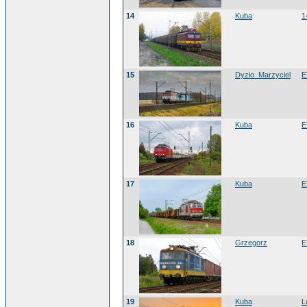
14
Kuba
1
15
Dyzio_Marzyciel
E
16
Kuba
E
17
Kuba
E
18
Grzegorz
E
19
Kuba
L