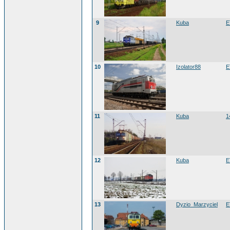
9
Kuba
E
10
Izolator88
E
11
Kuba
1
12
Kuba
E
13
Dyzio_Marzyciel
E