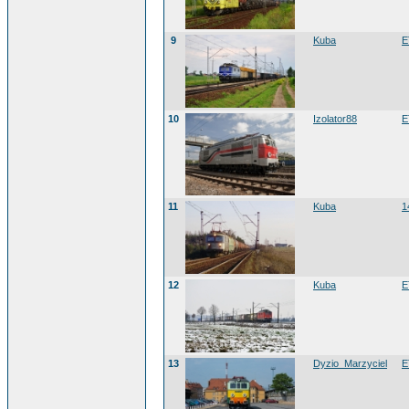
9
Kuba
E
10
Izolator88
E
11
Kuba
1
12
Kuba
E
13
Dyzio_Marzyciel
E