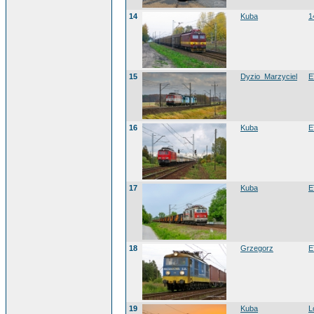
14
Kuba
1
15
Dyzio_Marzyciel
E
16
Kuba
E
17
Kuba
E
18
Grzegorz
E
19
Kuba
L