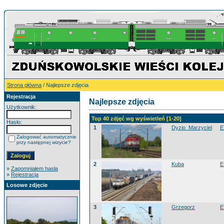
Strona główna
/ Najlepsze zdjęcia
Rejestracja
Najlepsze zdjęcia
Użytkownik:
Top 40 zdjęć wg wyświetleń [1-20]
Hasło:
1
Dyzio_Marzyciel
E
Zalogować automatycznie
przy następnej wizycie?
2
Kuba
E
»
Zapomniałem hasła
»
Rejestracja
Losowe zdjęcie
3
Grzegorz
E