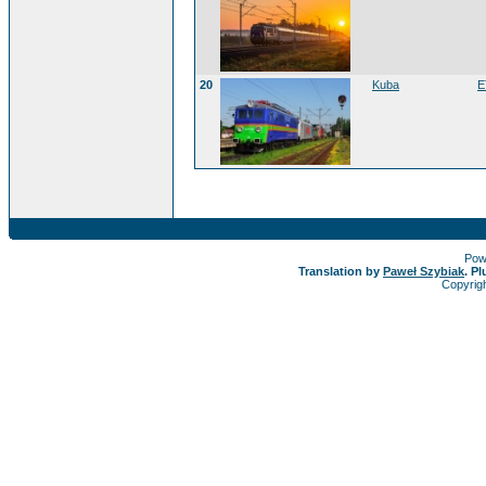
20
Kuba
E
Pow
Translation by
Paweł Szybiak
. P
Copyrig