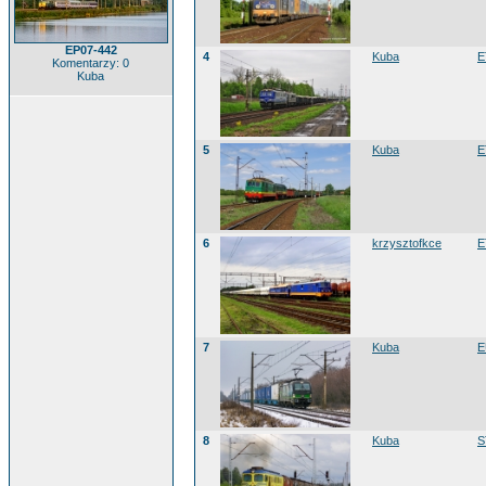
EP07-442
4
Kuba
E
Komentarzy: 0
Kuba
5
Kuba
E
6
krzysztofkce
E
7
Kuba
E
8
Kuba
S