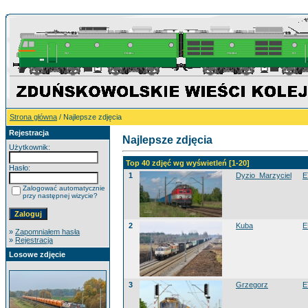
Strona główna
/ Najlepsze zdjęcia
Rejestracja
Najlepsze zdjęcia
Użytkownik:
Top 40 zdjęć wg wyświetleń [1-20]
Hasło:
1
Dyzio_Marzyciel
E
Zalogować automatycznie
przy następnej wizycie?
2
Kuba
E
»
Zapomniałem hasła
»
Rejestracja
Losowe zdjęcie
3
Grzegorz
E