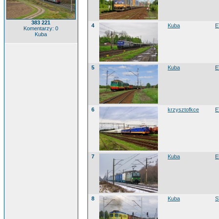
383 221
4
Kuba
E
Komentarzy: 0
Kuba
5
Kuba
E
6
krzysztofkce
E
7
Kuba
E
8
Kuba
S