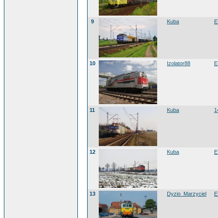
9
Kuba
E
10
Izolator88
E
11
Kuba
1
12
Kuba
E
13
Dyzio_Marzyciel
E