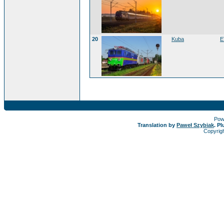
20
Kuba
E
Pow
Translation by
Paweł Szybiak
. P
Copyrig