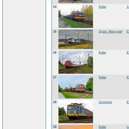
14
Kuba
1
15
Dyzio_Marzyciel
E
16
Kuba
E
17
Kuba
E
18
Grzegorz
E
19
Kuba
L