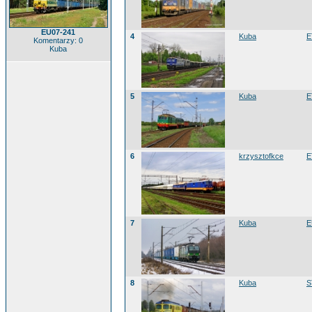
EU07-241
4
Kuba
E
Komentarzy: 0
Kuba
5
Kuba
E
6
krzysztofkce
E
7
Kuba
E
8
Kuba
S