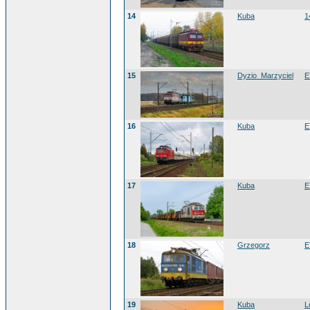
14
Kuba
1
15
Dyzio_Marzyciel
E
16
Kuba
E
17
Kuba
E
18
Grzegorz
E
19
Kuba
L