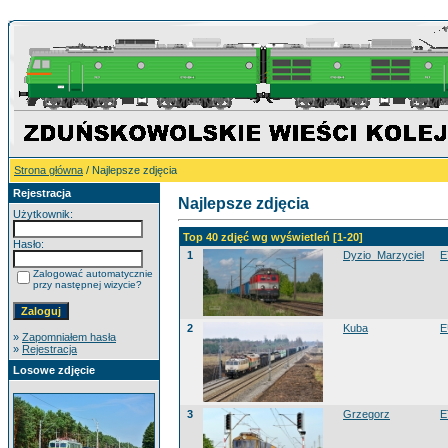
Strona główna
/ Najlepsze zdjęcia
Rejestracja
Najlepsze zdjęcia
Użytkownik:
Top 40 zdjęć wg wyświetleń [1-20]
Hasło:
1
Dyzio_Marzyciel
E
Zalogować automatycznie
przy następnej wizycie?
2
Kuba
E
»
Zapomniałem hasła
»
Rejestracja
Losowe zdjęcie
3
Grzegorz
E