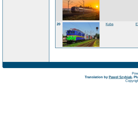
20
Kuba
E
Pow
Translation by
Paweł Szybiak
. P
Copyrig