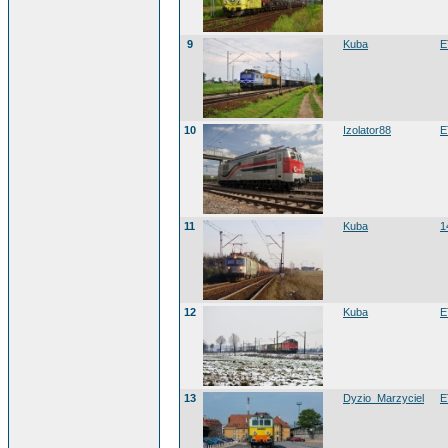
9
Kuba
E
10
Izolator88
E
11
Kuba
1
12
Kuba
E
13
Dyzio_Marzyciel
E