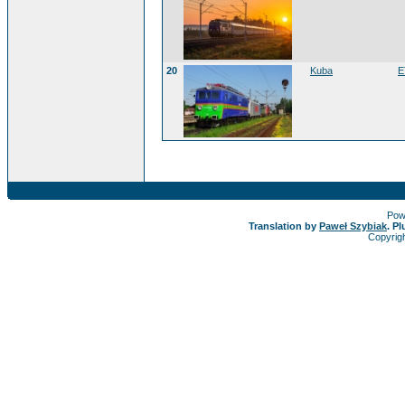
20
Kuba
E
Pow
Translation by
Paweł Szybiak
. P
Copyrig