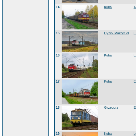
14
Kuba
1
15
Dyzio_Marzyciel
E
16
Kuba
E
17
Kuba
E
18
Grzegorz
E
19
Kuba
L