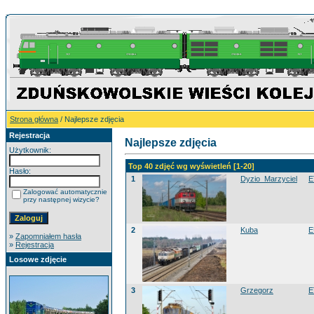
Strona główna
/ Najlepsze zdjęcia
Rejestracja
Najlepsze zdjęcia
Użytkownik:
Top 40 zdjęć wg wyświetleń [1-20]
Hasło:
1
Dyzio_Marzyciel
E
Zalogować automatycznie
przy następnej wizycie?
2
Kuba
E
»
Zapomniałem hasła
»
Rejestracja
Losowe zdjęcie
3
Grzegorz
E