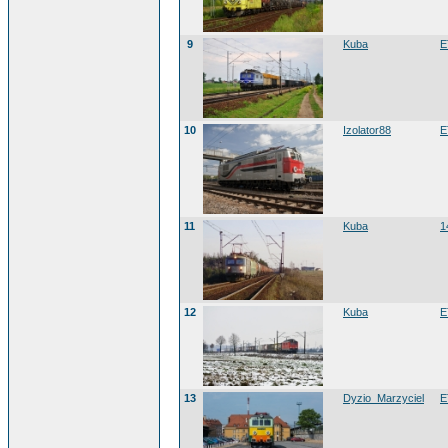
9
Kuba
E
10
Izolator88
E
11
Kuba
1
12
Kuba
E
13
Dyzio_Marzyciel
E