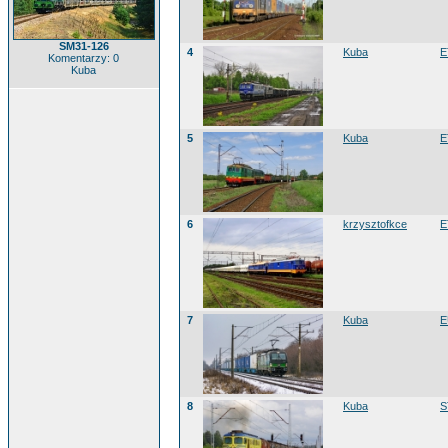
SM31-126
4
Kuba
E
Komentarzy: 0
Kuba
5
Kuba
E
6
krzysztofkce
E
7
Kuba
E
8
Kuba
S