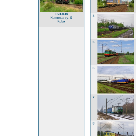
15D-038
4
Komentarzy: 0
Kuba
5
6
7
8