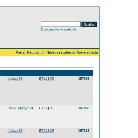
Zaawansowane szukanie
Portal
Regulamin
Najlepsze zdjęcia
Nowe zdjęcia
Izolator88
ET21 | 3E
157966
Dyzio_Marzyciel
ET21 | 3E
157838
Izolator88
ET21 | 3E
157818