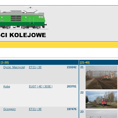
[1-20]
[21-40]
Dyzio_Marzyciel
ET21 | 3E
210242
21
Kuba
EU07 | 4E | 303E |
203701
22
Grzegorz
ET21 | 3E
197476
23