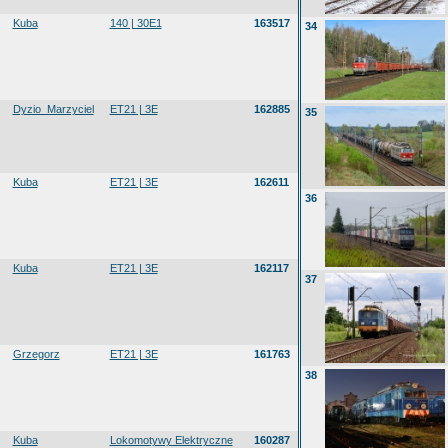
Kuba
140 | 30E1
163517
34
Dyzio_Marzyciel
ET21 | 3E
162885
35
Kuba
ET21 | 3E
162611
36
Kuba
ET21 | 3E
162117
37
Grzegorz
ET21 | 3E
161763
38
Kuba
Lokomotywy Elektryczne
160287