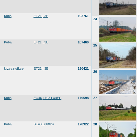
Kuba
ET21 | 3E
193761
24
Kuba
ET21 | 3E
187460
25
krzysztofkce
ET21 | 3E
180421
26
Kuba
EU46 | 193 | X4EC
179598
27
Kuba
ST43 | 060Da
178922
28