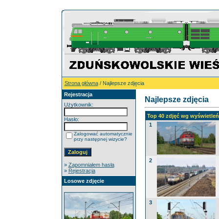
Strona główna
/ Najlepsze zdjęcia
Rejestracja
Najlepsze zdjęcia
Użytkownik:
Top 40 zdjęć wg wyświetleń 
Hasło:
1
Zalogować automatycznie
przy następnej wizycie?
2
»
Zapomniałem hasła
»
Rejestracja
Losowe zdjęcie
3