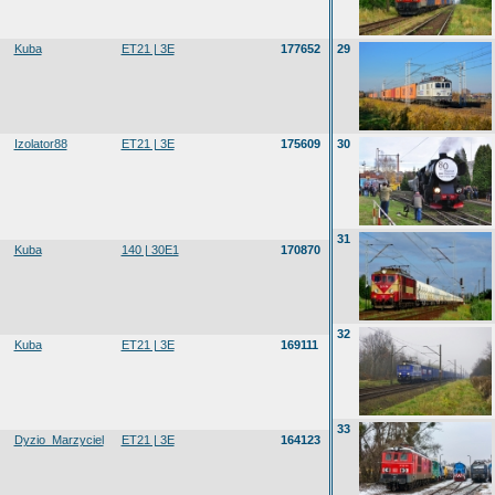
Kuba
ET21 | 3E
177652
29
Izolator88
ET21 | 3E
175609
30
31
Kuba
140 | 30E1
170870
32
Kuba
ET21 | 3E
169111
33
Dyzio_Marzyciel
ET21 | 3E
164123