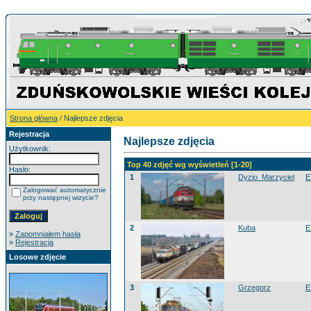
Strona główna
/ Najlepsze zdjęcia
Rejestracja
Najlepsze zdjęcia
Użytkownik:
Top 40 zdjęć wg wyświetleń [1-20]
Hasło:
1
Dyzio_Marzyciel
E
Zalogować automatycznie
przy następnej wizycie?
2
Kuba
E
»
Zapomniałem hasła
»
Rejestracja
Losowe zdjęcie
3
Grzegorz
E