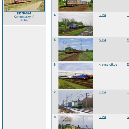
ED78-024
4
Kuba
E
Komentarzy: 0
Kuba
5
Kuba
E
6
krzysztofkce
E
7
Kuba
E
8
Kuba
S