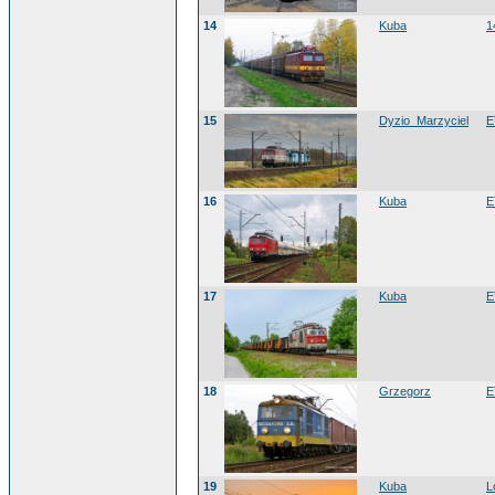
14
Kuba
1
15
Dyzio_Marzyciel
E
16
Kuba
E
17
Kuba
E
18
Grzegorz
E
19
Kuba
L