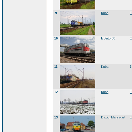
9
Kuba
E
10
Izolator88
E
11
Kuba
1
12
Kuba
E
13
Dyzio_Marzyciel
E