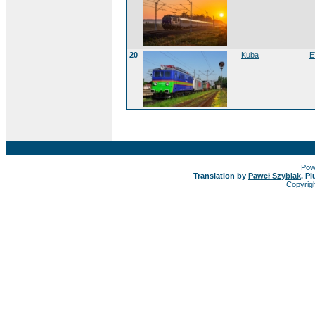
20
Kuba
E
Pow
Translation by
Paweł Szybiak
. P
Copyrig