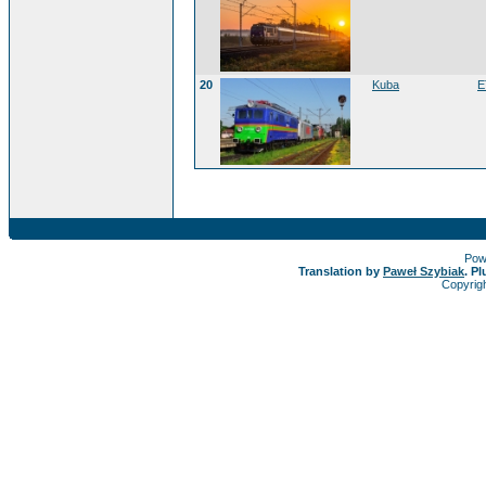
20
Kuba
E
Pow
Translation by
Paweł Szybiak
. P
Copyrig