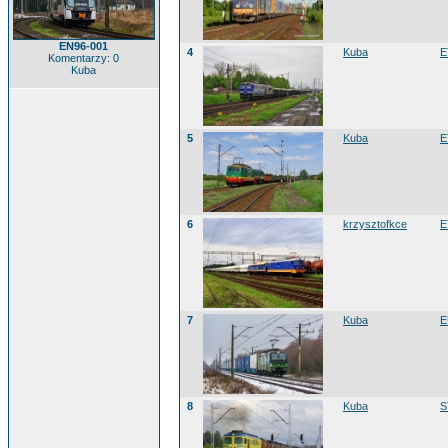
EN96-001
4
Kuba
E
Komentarzy: 0
Kuba
5
Kuba
E
6
krzysztofkce
E
7
Kuba
E
8
Kuba
S