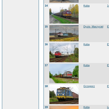
14
Kuba
1
15
Dyzio_Marzyciel
E
16
Kuba
E
17
Kuba
E
18
Grzegorz
E
19
Kuba
L