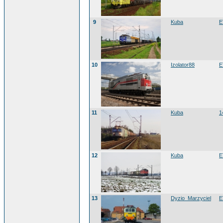
9
Kuba
E
10
Izolator88
E
11
Kuba
1
12
Kuba
E
13
Dyzio_Marzyciel
E