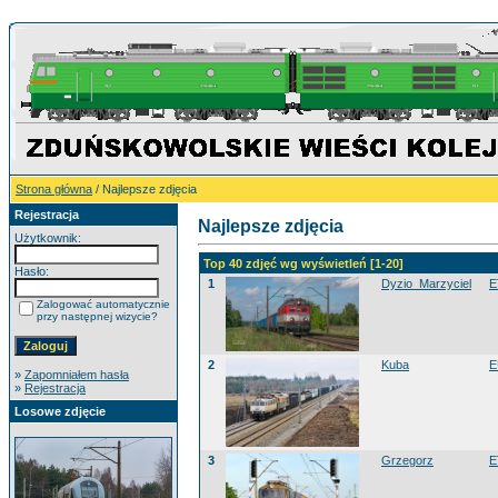
Strona główna
/ Najlepsze zdjęcia
Rejestracja
Najlepsze zdjęcia
Użytkownik:
Top 40 zdjęć wg wyświetleń [1-20]
Hasło:
1
Dyzio_Marzyciel
E
Zalogować automatycznie
przy następnej wizycie?
2
Kuba
E
»
Zapomniałem hasła
»
Rejestracja
Losowe zdjęcie
3
Grzegorz
E