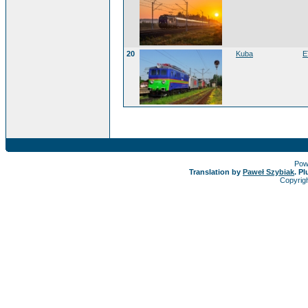
20
Kuba
E
Pow
Translation by
Paweł Szybiak
. P
Copyrig