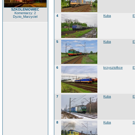
SZKOLENIOWIEC
Komentarzy: 2
4
Kuba
E
Dyzio_Marzyciel
5
Kuba
E
6
krzysztofkce
E
7
Kuba
E
8
Kuba
S