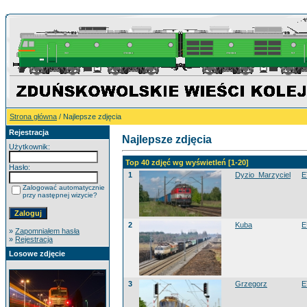
Strona główna
/ Najlepsze zdjęcia
Rejestracja
Najlepsze zdjęcia
Użytkownik:
Top 40 zdjęć wg wyświetleń [1-20]
Hasło:
1
Dyzio_Marzyciel
E
Zalogować automatycznie
przy następnej wizycie?
2
Kuba
E
»
Zapomniałem hasła
»
Rejestracja
Losowe zdjęcie
3
Grzegorz
E