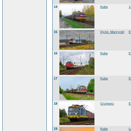
14
Kuba
1
15
Dyzio_Marzyciel
E
16
Kuba
E
17
Kuba
E
18
Grzegorz
E
19
Kuba
L