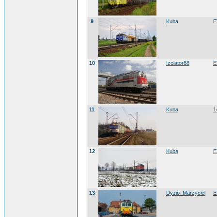
9
Kuba
E
10
Izolator88
E
11
Kuba
1
12
Kuba
E
13
Dyzio_Marzyciel
E