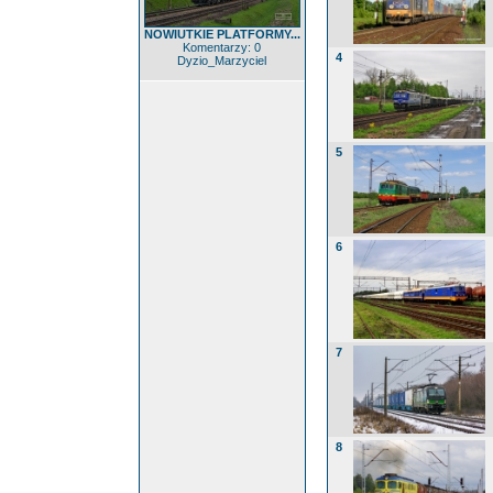
NOWIUTKIE PLATFORMY...
Komentarzy: 0
4
Dyzio_Marzyciel
5
6
7
8