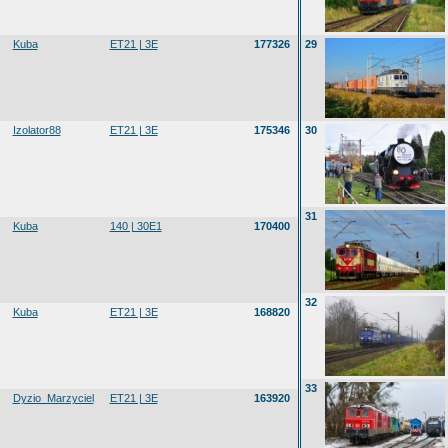
Kuba
ET21 | 3E
177326
29
Izolator88
ET21 | 3E
175346
30
31
Kuba
140 | 30E1
170400
32
Kuba
ET21 | 3E
168820
33
Dyzio_Marzyciel
ET21 | 3E
163920