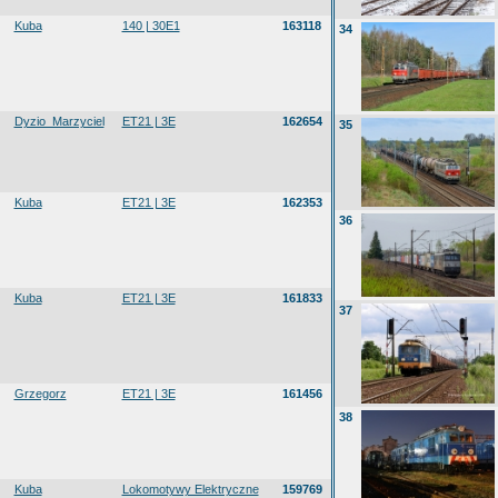
Kuba
140 | 30E1
163118
34
Dyzio_Marzyciel
ET21 | 3E
162654
35
Kuba
ET21 | 3E
162353
36
Kuba
ET21 | 3E
161833
37
Grzegorz
ET21 | 3E
161456
38
Kuba
Lokomotywy Elektryczne
159769