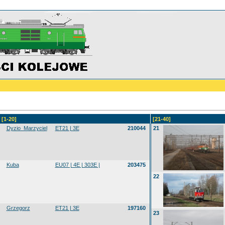
[1-20]
[21-40]
Dyzio_Marzyciel
ET21 | 3E
210044
21
Kuba
EU07 | 4E | 303E |
203475
22
Grzegorz
ET21 | 3E
197160
23