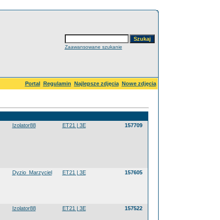
Zaawansowane szukanie
Portal
Regulamin
Najlepsze zdjęcia
Nowe zdjęcia
Izolator88
ET21 | 3E
157709
Dyzio_Marzyciel
ET21 | 3E
157605
Izolator88
ET21 | 3E
157522