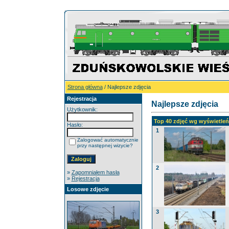
Strona główna
/ Najlepsze zdjęcia
Rejestracja
Najlepsze zdjęcia
Użytkownik:
Top 40 zdjęć wg wyświetleń 
Hasło:
1
Zalogować automatycznie
przy następnej wizycie?
2
»
Zapomniałem hasła
»
Rejestracja
Losowe zdjęcie
3