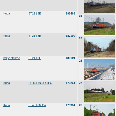
Kuba
ET21 | 3E
193468
24
Kuba
ET21 | 3E
187190
25
krzysztofkce
ET21 | 3E
180119
26
Kuba
EU46 | 193 | X4EC
179261
27
Kuba
ST43 | 060Da
178304
28