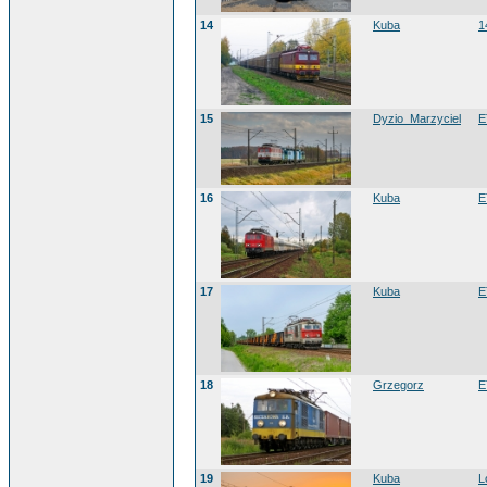
14
Kuba
1
15
Dyzio_Marzyciel
E
16
Kuba
E
17
Kuba
E
18
Grzegorz
E
19
Kuba
L