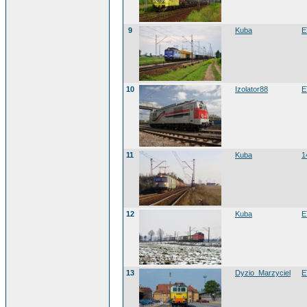
9
Kuba
E
10
Izolator88
E
11
Kuba
1
12
Kuba
E
13
Dyzio_Marzyciel
E