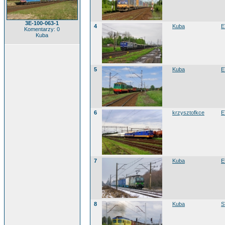
3E-100-063-1
4
Kuba
E
Komentarzy: 0
Kuba
5
Kuba
E
6
krzysztofkce
E
7
Kuba
E
8
Kuba
S