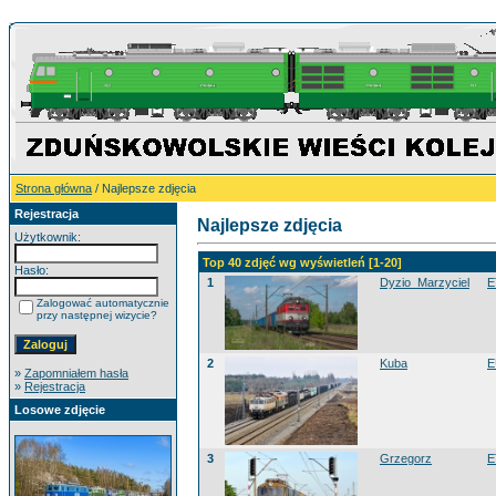
Strona główna
/ Najlepsze zdjęcia
Rejestracja
Najlepsze zdjęcia
Użytkownik:
Top 40 zdjęć wg wyświetleń [1-20]
Hasło:
1
Dyzio_Marzyciel
E
Zalogować automatycznie
przy następnej wizycie?
2
Kuba
E
»
Zapomniałem hasła
»
Rejestracja
Losowe zdjęcie
3
Grzegorz
E