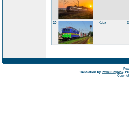
20
Kuba
E
Pow
Translation by
Paweł Szybiak
. P
Copyrig