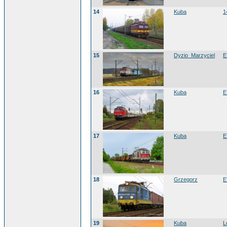
14
Kuba
1
15
Dyzio_Marzyciel
E
16
Kuba
E
17
Kuba
E
18
Grzegorz
E
19
Kuba
L