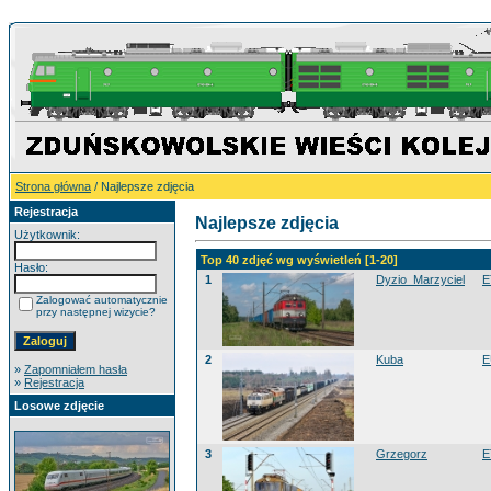
Strona główna
/ Najlepsze zdjęcia
Rejestracja
Najlepsze zdjęcia
Użytkownik:
Top 40 zdjęć wg wyświetleń [1-20]
Hasło:
1
Dyzio_Marzyciel
E
Zalogować automatycznie
przy następnej wizycie?
2
Kuba
E
»
Zapomniałem hasła
»
Rejestracja
Losowe zdjęcie
3
Grzegorz
E