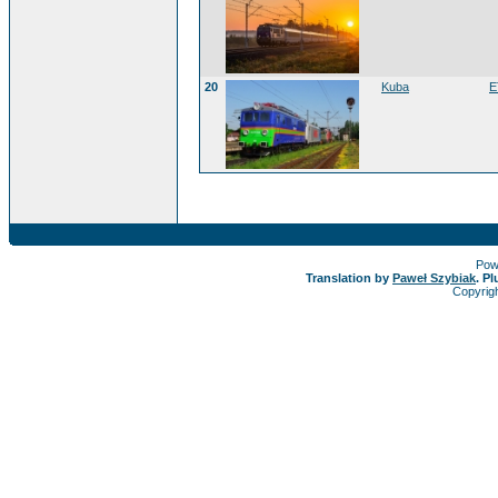
20
Kuba
E
Pow
Translation by
Paweł Szybiak
. P
Copyrig