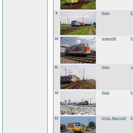
9
Kuba
E
10
Izolator88
E
11
Kuba
1
12
Kuba
E
13
Dyzio_Marzyciel
E