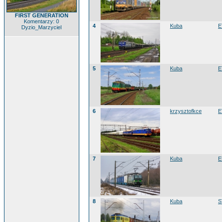
FIRST GENERATION
Komentarzy: 0
4
Kuba
E
Dyzio_Marzyciel
5
Kuba
E
6
krzysztofkce
E
7
Kuba
E
8
Kuba
S