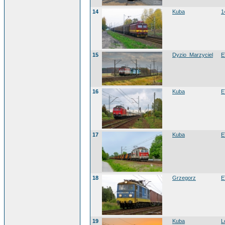
14
Kuba
1
15
Dyzio_Marzyciel
E
16
Kuba
E
17
Kuba
E
18
Grzegorz
E
19
Kuba
L