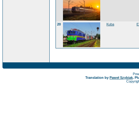
20
Kuba
E
Pow
Translation by
Paweł Szybiak
. P
Copyrig