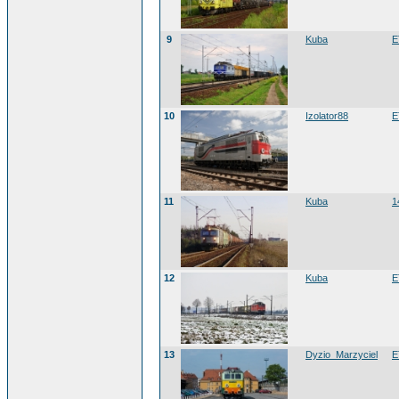
9
Kuba
E
10
Izolator88
E
11
Kuba
1
12
Kuba
E
13
Dyzio_Marzyciel
E