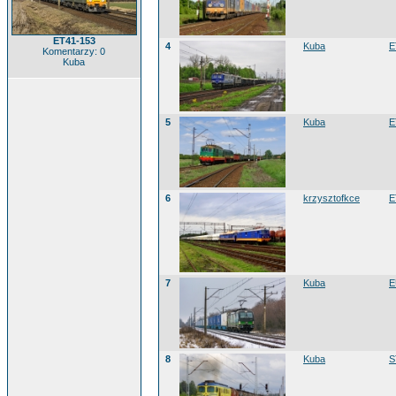
ET41-153
4
Kuba
E
Komentarzy: 0
Kuba
5
Kuba
E
6
krzysztofkce
E
7
Kuba
E
8
Kuba
S