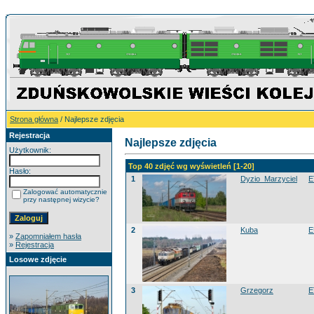
Strona główna
/ Najlepsze zdjęcia
Rejestracja
Najlepsze zdjęcia
Użytkownik:
Top 40 zdjęć wg wyświetleń [1-20]
Hasło:
1
Dyzio_Marzyciel
E
Zalogować automatycznie
przy następnej wizycie?
2
Kuba
E
»
Zapomniałem hasła
»
Rejestracja
Losowe zdjęcie
3
Grzegorz
E