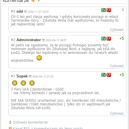
0
#3
sdd
2024-11-27 23:07
Ch-S też jest stacją węzłową. I gdyby kursowały pociągi w relacji
Tarnowskie Góry - Zduńska Wola (lub wydłużone), to miałoby to
jak najbardziej sens!
Cytować
+5
#2
Administrator
2024-04-12 08:07
W pełni się zgadzamy, że te pociągi Polregio powinny być
miminum wydłużone do Zduńskiej Woli, a najlepiej, jak ŁKA do
Łodzi. Dlatego też będziemy o to wnioskować do nowych władz
województwa.
Cytować
+5
#1
Sopek
2024-04-12 01:30
2 Pary ŁKA Częstochowa - Łódź
- nie róbmy komedii / żenady jak za poprzednich lat.
NIE MA SENSU uruchamiać poc. do Siemkowic (45 mieszkańców /
Siemkowic (1040 mieszkańców) ), tylko do st. węzłowych jak
Zduńska Wola lub Łódź,
Cytować
Odśwież komentarze
Kanał RSS z komentarzami do tego postu.