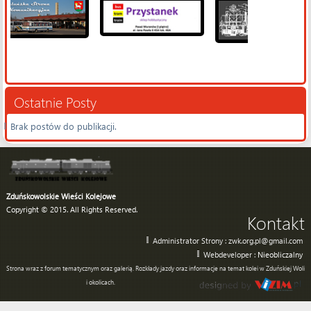
Ostatnie Posty
Brak postów do publikacji.
Zduńskowolskie Wieści Kolejowe
Copyright © 2015. All Rights Reserved.
Kontakt
Administrator Strony : zwk.org.pl@gmail.com
Webdeveloper :
Nieobliczalny
Strona wraz z forum tematycznym oraz galerią. Rozkłady jazdy oraz informacje na temat kolei w Zduńskiej Woli
i okolicach.