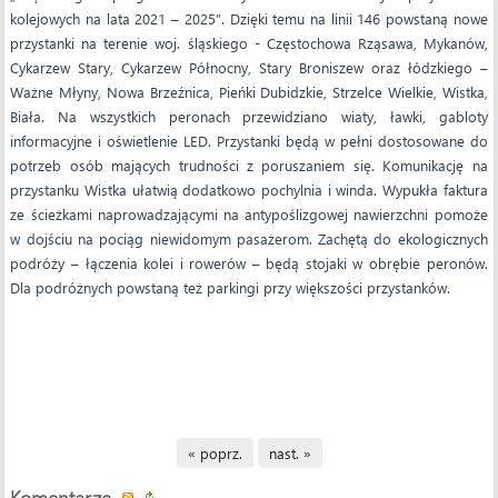
kolejowych na lata 2021 – 2025”. Dzięki temu na linii 146 powstaną nowe
przystanki na terenie woj. śląskiego - Częstochowa Rząsawa, Mykanów,
Cykarzew Stary, Cykarzew Północny, Stary Broniszew oraz łódzkiego –
Ważne Młyny, Nowa Brzeźnica, Pieńki Dubidzkie, Strzelce Wielkie, Wistka,
Biała. Na wszystkich peronach przewidziano wiaty, ławki, gabloty
informacyjne i oświetlenie LED. Przystanki będą w pełni dostosowane do
potrzeb osób mających trudności z poruszaniem się. Komunikację na
przystanku Wistka ułatwią dodatkowo pochylnia i winda. Wypukła faktura
ze ścieżkami naprowadzającymi na antypoślizgowej nawierzchni pomoże
w dojściu na pociąg niewidomym pasażerom. Zachętą do ekologicznych
podróży – łączenia kolei i rowerów – będą stojaki w obrębie peronów.
Dla podróżnych powstaną też parkingi przy większości przystanków.
« poprz.
nast. »
Komentarze