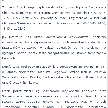
Z kolei spółka Polregio zaplanowała odjazdy swoich pociągów ze stacji
Chorzew Siemkowice w kierunku Czestochowy na godzinę: 4:27, 9:27,
12:27, 16:27 oraz 20:27. Powroty ze stacji Częstochowa w kierunku
Chorzewa Siemkowic zaplanowane zostały na godzinę: 6:40, 10:40, 14:40,
18:40 oraz 22:40
jak informuje Nas Urząd Marszałkowski Województwa Łódzkiego
rozważane jest także zapewnienie dowozu dla mieszkańców do stacji i
przystanków położonych w dalszej odległości od linii kolejowej. To
wymagać będzie jednak także zaangażowania po stronie samorządów
lokalnych.
Komfortowe podróżowanie zapewnią przebudowane perony na linii 131
w ramach modernizacji Magistrali Węglowej. Wśród nich są: Zduńska
Wola Południowa, Kozuby, Siedlce Łaskie, Chociw Łaski, Rusiec Łódzki
oraz Chorzew Siemkowice.
Dzięki porozumieniu się Marszałków województw Łódzkiego oraz
Śląskiego w sprawie uruchomienia pociągów zarządca infrastruktury w
styczniu 2024r. podpisał umowy na realizację prac w ramach
„Rządowego programu budowy lub modernizacji przystanków