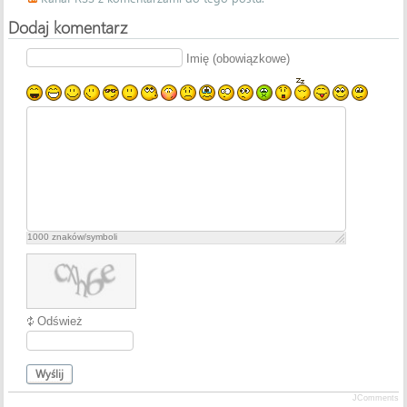
Dodaj komentarz
Imię (obowiązkowe)
1000
znaków/symboli
Odśwież
Wyślij
JComments