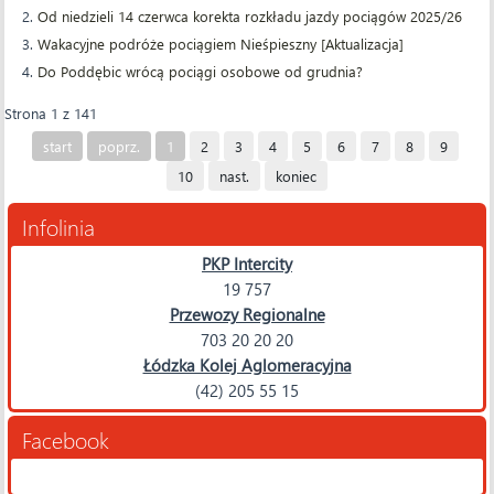
Od niedzieli 14 czerwca korekta rozkładu jazdy pociągów 2025/26
Wakacyjne podróże pociągiem Nieśpieszny [Aktualizacja]
Do Poddębic wrócą pociągi osobowe od grudnia?
Strona 1 z 141
start
poprz.
1
2
3
4
5
6
7
8
9
10
nast.
koniec
Infolinia
PKP Intercity
19 757
Przewozy Regionalne
703 20 20 20
Łódzka Kolej Aglomeracyjna
(42) 205 55 15
Facebook