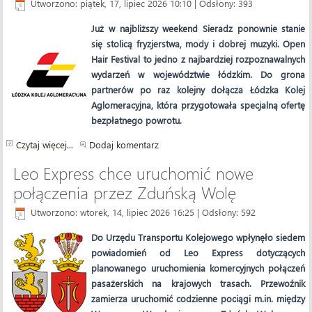
Utworzono: piątek, 17, lipiec 2026 10:10
| Odsłony: 393
Już w najbliższy weekend Sieradz ponownie stanie
się stolicą fryzjerstwa, mody i dobrej muzyki. Open
Hair Festival to jedno z najbardziej rozpoznawalnych
wydarzeń w województwie łódzkim. Do grona
partnerów po raz kolejny dołącza Łódzka Kolej
Aglomeracyjna, która przygotowała specjalną ofertę
bezpłatnego powrotu.
Czytaj więcej...
Dodaj komentarz
Leo Express chce uruchomić nowe
połączenia przez Zduńską Wolę
Utworzono: wtorek, 14, lipiec 2026 16:25
| Odsłony: 592
Do Urzędu Transportu Kolejowego wpłynęło siedem
powiadomień od Leo Express dotyczących
planowanego uruchomienia komercyjnych połączeń
pasażerskich na krajowych trasach. Przewoźnik
zamierza uruchomić codzienne pociągi m.in. między