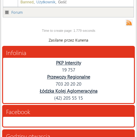
Banned
,
Użytkownik
,
Gość
Forum
Time to create page: 1.779 seconds
Zasilane przez
Kunena
Infolinia
PKP Intercity
19 757
Przewozy Regionalne
703 20 20 20
Łódzka Kolej Aglomeracyjna
(42) 205 55 15
Facebook
Godziny otwarcia