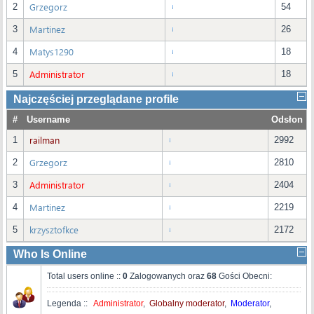
Grzegorz
2
54
Martinez
3
26
Matys1290
4
18
Administrator
5
18
Najczęściej przeglądane profile
#
Username
Odsłon
railman
1
2992
Grzegorz
2
2810
Administrator
3
2404
Martinez
4
2219
krzysztofkce
5
2172
Who Is Online
Total users online ::
0
Zalogowanych oraz
68
Gości Obecni:
Legenda ::
Administrator
,
Globalny moderator
,
Moderator
,