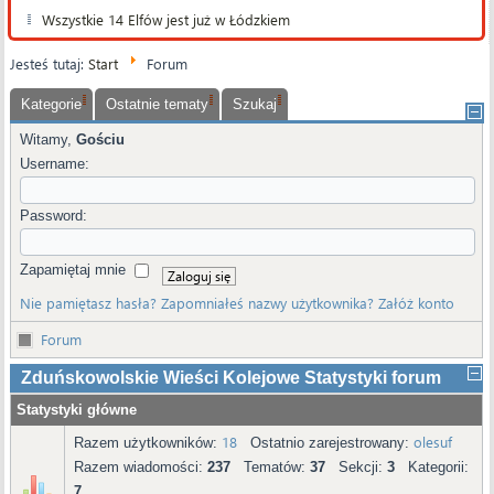
Wszystkie 14 Elfów jest już w Łódzkiem
Jesteś tutaj:
Start
Forum
Kategorie
Ostatnie tematy
Szukaj
Witamy,
Gościu
Username:
Password:
Zapamiętaj mnie
Nie pamiętasz hasła?
Zapomniałeś nazwy użytkownika?
Załóż konto
Forum
Zduńskowolskie Wieści Kolejowe Statystyki forum
Statystyki główne
18
olesuf
Razem użytkowników:
Ostatnio zarejestrowany:
Razem wiadomości:
237
Tematów:
37
Sekcji:
3
Kategorii:
7