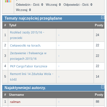
Odwiedzin - Dziś:
0
Wczoraj:
0
Odpowiedzi - Dziś:
0
Wczoraj:
0
Tematy najczęściej przeglądane
#
Tytuł
Posty
Rozkład Jazdy 2015/16 -
1
24
przecieki
Ciekawostki na torach.
2
22
Zestawienie i frekwencja w
3
22
pociagach 2015/16
PKP CargoTabor Karsznice
4
22
Remont linii 14 Zduńska Wola -
5
14
Łódź
Najaktywniejsi autorzy.
#
Username
Posty
railman
1
88