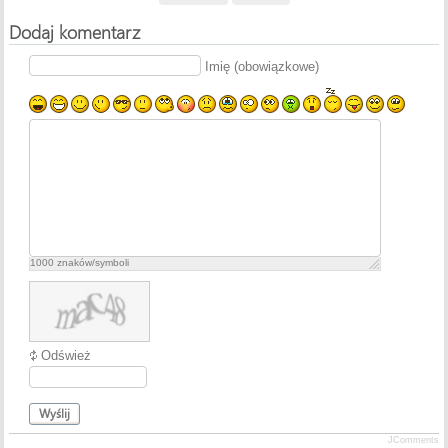
Dodaj komentarz
Imię (obowiązkowe)
1000
znaków/symboli
Odśwież
Wyślij
JComments