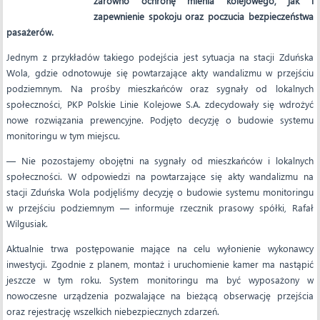
zarówno ochronę mienia kolejowego, jak i
zapewnienie spokoju oraz poczucia bezpieczeństwa
pasażerów.
Jednym z przykładów takiego podejścia jest sytuacja na stacji Zduńska
Wola, gdzie odnotowuje się powtarzające akty wandalizmu w przejściu
podziemnym. Na prośby mieszkańców oraz sygnały od lokalnych
społeczności, PKP Polskie Linie Kolejowe S.A. zdecydowały się wdrożyć
nowe rozwiązania prewencyjne. Podjęto decyzję o budowie systemu
monitoringu w tym miejscu.
— Nie pozostajemy obojętni na sygnały od mieszkańców i lokalnych
społeczności. W odpowiedzi na powtarzające się akty wandalizmu na
stacji Zduńska Wola podjęliśmy decyzję o budowie systemu monitoringu
w przejściu podziemnym — informuje rzecznik prasowy spółki, Rafał
Wilgusiak.
Aktualnie trwa postępowanie mające na celu wyłonienie wykonawcy
inwestycji. Zgodnie z planem, montaż i uruchomienie kamer ma nastąpić
jeszcze w tym roku. System monitoringu ma być wyposażony w
nowoczesne urządzenia pozwalające na bieżącą obserwację przejścia
oraz rejestrację wszelkich niebezpiecznych zdarzeń.