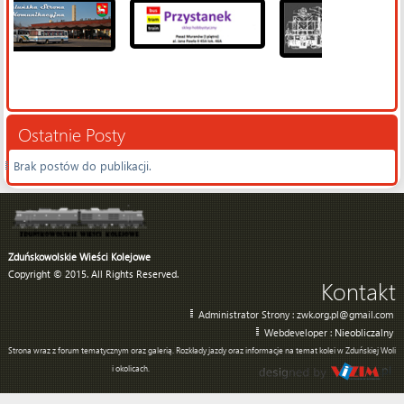
Ostatnie Posty
Brak postów do publikacji.
Zduńskowolskie Wieści Kolejowe
Copyright © 2015. All Rights Reserved.
Kontakt
Administrator Strony : zwk.org.pl@gmail.com
Webdeveloper :
Nieobliczalny
Strona wraz z forum tematycznym oraz galerią. Rozkłady jazdy oraz informacje na temat kolei w Zduńskiej Woli
i okolicach.